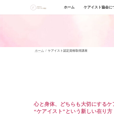
コ
ナ
ン
ビ
ホーム
ケアイスト協会に
テ
ゲ
ン
ー
ツ
シ
へ
ョ
ス
ン
キ
に
ッ
移
プ
動
ホーム
ケアイスト認定資格取得講座
心と身体、どちらも大切にするケ
“ケアイスト”という新しい在り方