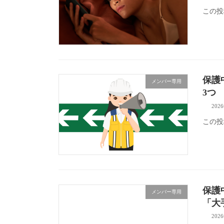
この投
保護
メンバー専用
3つ
202
この投
保護
メンバー専用
「大
202