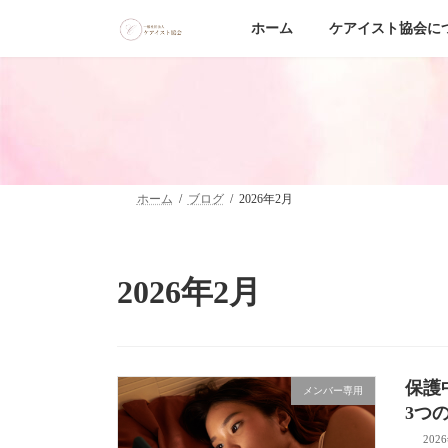
コ
ナ
ン
ビ
ホーム
ケアイスト協会に
テ
ゲ
ン
ー
ツ
シ
へ
ョ
ス
ン
キ
に
ッ
移
プ
動
ホーム
ブログ
2026年2月
2026年2月
保護
メンバー専用
3つ
202