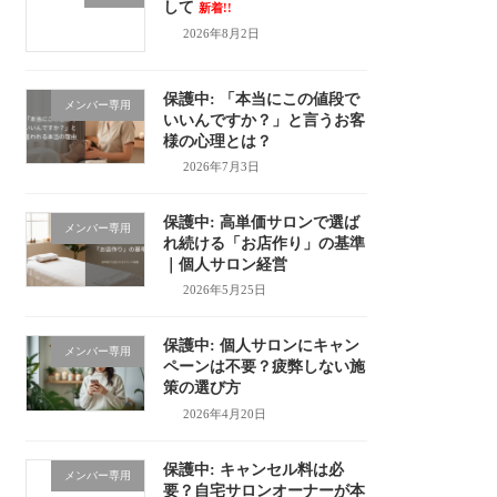
して
新着!!
2026年8月2日
保護中: 「本当にこの値段で
メンバー専用
いいんですか？」と言うお客
様の心理とは？
2026年7月3日
保護中: 高単価サロンで選ば
メンバー専用
れ続ける「お店作り」の基準
｜個人サロン経営
2026年5月25日
保護中: 個人サロンにキャン
メンバー専用
ペーンは不要？疲弊しない施
策の選び方
2026年4月20日
保護中: キャンセル料は必
メンバー専用
要？自宅サロンオーナーが本