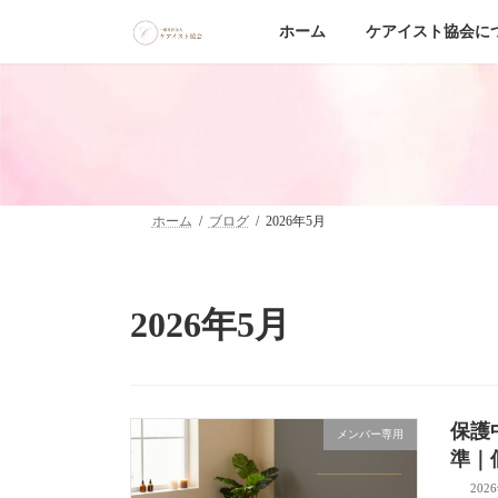
コ
ナ
ン
ビ
ホーム
ケアイスト協会に
テ
ゲ
ン
ー
ツ
シ
へ
ョ
ス
ン
キ
に
ッ
移
プ
動
ホーム
ブログ
2026年5月
2026年5月
保護
メンバー専用
準｜
202