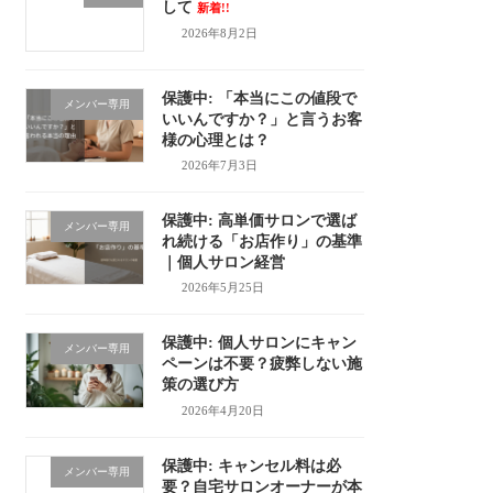
して
新着!!
2026年8月2日
保護中: 「本当にこの値段で
メンバー専用
いいんですか？」と言うお客
様の心理とは？
2026年7月3日
保護中: 高単価サロンで選ば
メンバー専用
れ続ける「お店作り」の基準
｜個人サロン経営
2026年5月25日
保護中: 個人サロンにキャン
メンバー専用
ペーンは不要？疲弊しない施
策の選び方
2026年4月20日
保護中: キャンセル料は必
メンバー専用
要？自宅サロンオーナーが本